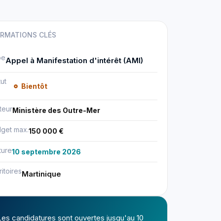
ORMATIONS CLÉS
pe
Appel à Manifestation d'intérêt (AMI)
tut
Bientôt
teur
Ministère des Outre-Mer
get max.
150 000 €
ture
10 septembre 2026
ritoires
Martinique
Les candidatures sont ouvertes jusqu'au 10