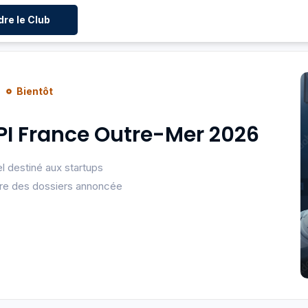
dre le Club
Bientôt
PI France Outre-Mer 2026
l destiné aux startups
ure des dossiers annoncée