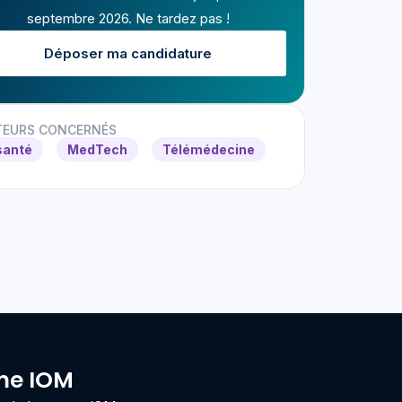
septembre 2026. Ne tardez pas !
Déposer ma candidature
TEURS CONCERNÉS
santé
MedTech
Télémédecine
ème IOM