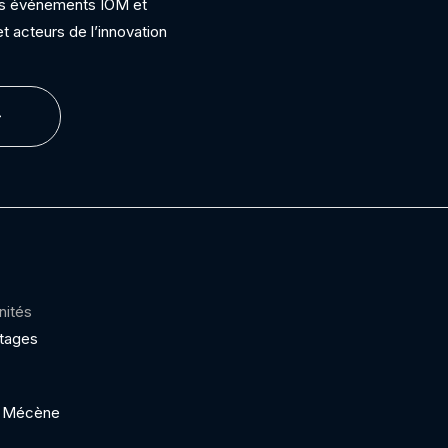
ins événements IOM et
t acteurs de l’innovation
nités
ptages
 / Mécène