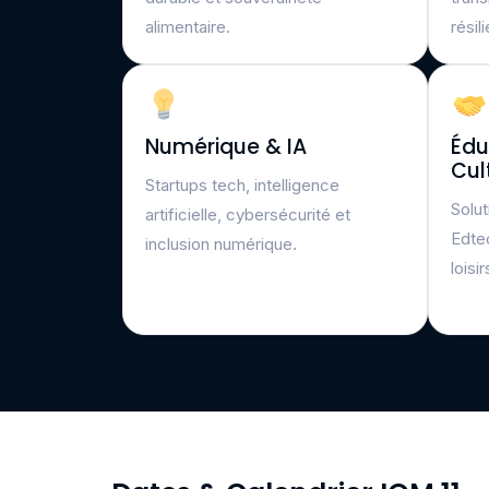
alimentaire.
résil
Numérique & IA
Édu
Cul
Startups tech, intelligence
Solut
artificielle, cybersécurité et
Edte
inclusion numérique.
loisir