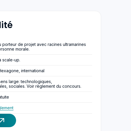
lité
 porteur de projet avec racines ultramarines
ersonne morale.
 scale-up.
xagone, international
sens large: technologiques,
es, sociales. Voir règlement du concours.
tuite
glement