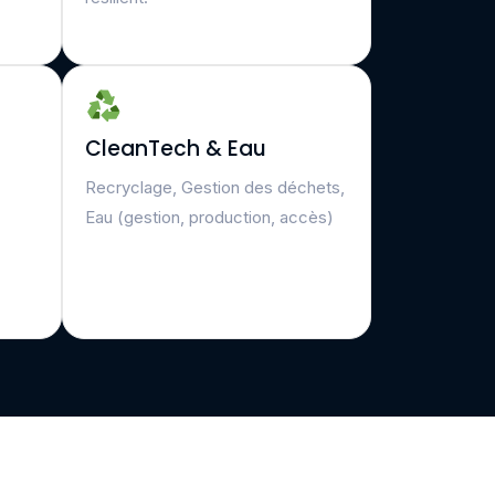
CleanTech & Eau
Recryclage, Gestion des déchets,
Eau (gestion, production, accès)