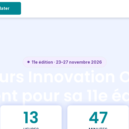
dater
11e édition · 23–27 novembre 2026
urs Innovation 
nt pour sa 11e é
13
47