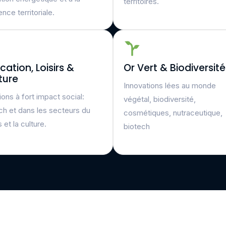
territoires.
ience territoriale.
cation, Loisirs &
Or Vert & Biodiversité
ture
Innovations lées au monde
ions à fort impact social:
végétal, biodiversité,
ch et dans les secteurs du
cosmétiques, nutraceutique,
s et la culture.
biotech