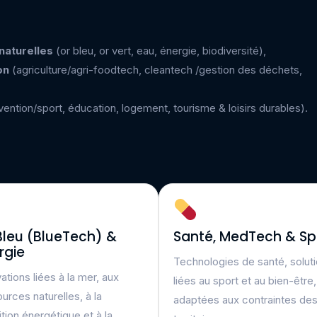
naturelles
(or bleu, or vert, eau, énergie, biodiversité),
on
(agriculture/agri-foodtech, cleantech /gestion des déchets,
ention/sport, éducation, logement, tourisme & loisirs durables).
Bleu (BlueTech) &
Santé, MedTech & Sp
rgie
Technologies de santé, solut
ations liées à la mer, aux
liées au sport et au bien-être,
urces naturelles, à la
adaptées aux contraintes de
ition énergétique et à la