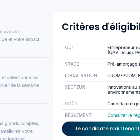
Critères d'éligibi
e avec la
ipe et votre impact
QUI
Entrepreneur ou
(QPV inclus). P
STADE
Pré-amorçage à
LOCALISATION
DROM-PCOM, He
 et sélectionne les
icier de la semaine
SECTEUR
Innovations au 
environnemental
COÛT
Candidature gra
RÈGLEMENT
Consulter le rè
des grands comptes,
Je candidate maintenant
t améliorez votre
s et learning