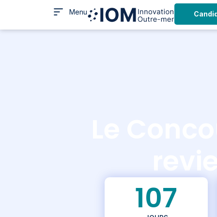
Menu
Candi
Le Conco
revie
107