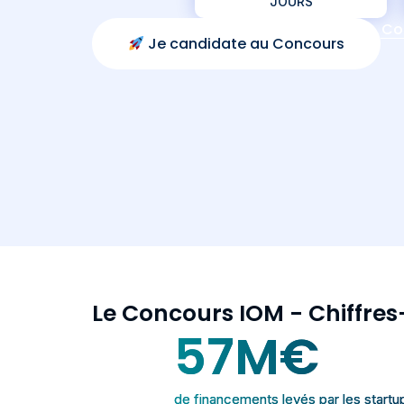
JOURS
Co
Je candidate au Concours
Le Concours IOM - Chiffres
57
M€
de financements levés par les startu