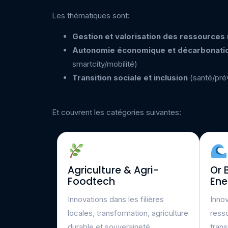
Les thématiques sont:
Gestion et valorisation des ressources
Autonomie économique et décarbonati
smartcity/mobilité)
Transition sociale et
inclusion
(santé/prév
Et couvrent les catégories suivantes:
Agriculture & Agri-
Or 
Foodtech
Ene
Innovations dans les filières
Innov
locales, transformation, agriculture
resso
durable et souveraineté
trans