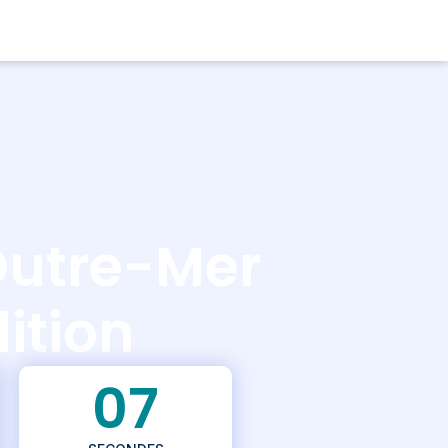
Outre-Mer
dition
05