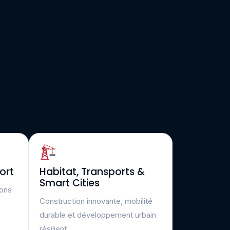
ort
Habitat, Transports &
Smart Cities
ions
Construction innovante, mobilité
durable et développement urbain
s
résilient.