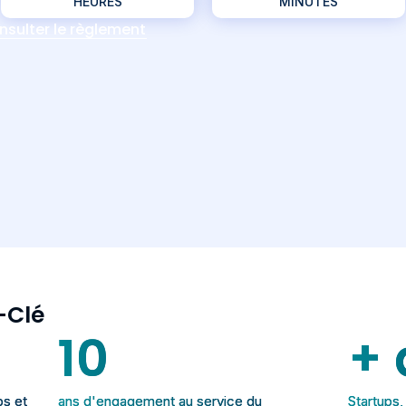
HEURES
MINUTES
nsulter le règlement
-Clé
10
+ 
ps et
ans d'engagement au service du
Startups,