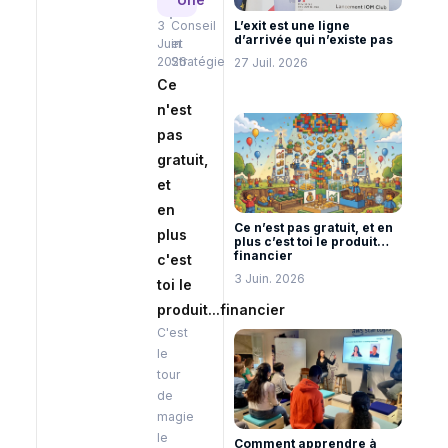
3
Conseil
L’exit est une ligne
d’arrivée qui n’existe pas
Juin
et
2026
Stratégie
27 Juil. 2026
Ce
n'est
pas
gratuit,
et
en
Ce n’est pas gratuit, et en
plus
plus c’est toi le produit…
financier
c'est
3 Juin. 2026
toi le
produit...financier
C'est
le
tour
de
magie
le
Comment apprendre à