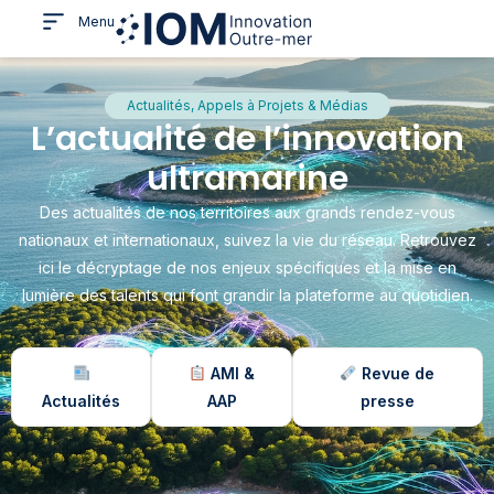
Menu
Actualités, Appels à Projets & Médias
L’actualité de l’innovation
ultramarine
Des actualités de nos territoires aux grands rendez-vous
nationaux et internationaux, suivez la vie du réseau. Retrouvez
ici le décryptage de nos enjeux spécifiques et la mise en
lumière des talents qui font grandir la plateforme au quotidien.
AMI &
Revue de
Actualités
AAP
presse