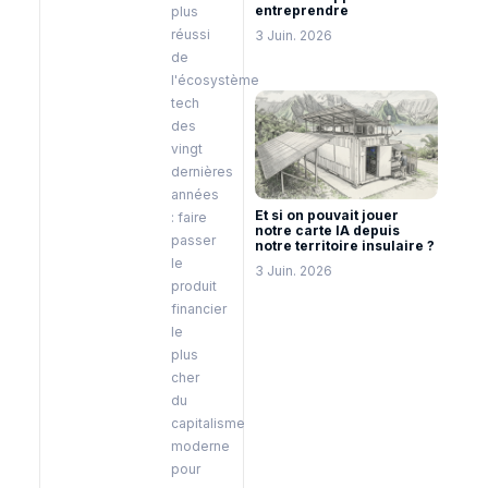
entreprendre
plus
réussi
3 Juin. 2026
de
l'écosystème
tech
des
vingt
dernières
années
Et si on pouvait jouer
: faire
notre carte IA depuis
passer
notre territoire insulaire ?
le
3 Juin. 2026
produit
financier
le
plus
cher
du
capitalisme
moderne
pour