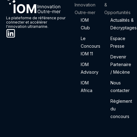
Innovation
&
Outre-mer
Opportunités
La plateforme de référence pour
IOM
Actualités &
connecter et accélérer
l'innovation ultramarine.
Club
Décryptages
Le
Espace
Concours
Presse
IOM 11
Devenir
IOM
Partenaire
Advisory
/ Mécène
IOM
Nous
Africa
contacter
Règlement
du
concours