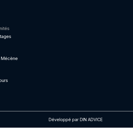
nités
ptages
 / Mécène
ours
Développé par DIN ADVICE