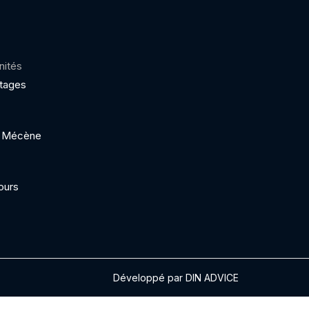
nités
ptages
 / Mécène
ours
Développé par DIN ADVICE