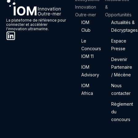
Innovation
&
Outre-mer
Opportunités
La plateforme de référence pour
IOM
Actualités &
connecter et accélérer
l'innovation ultramarine.
Club
Décryptages
Le
Espace
Concours
Presse
IOM 11
Devenir
IOM
Partenaire
Advisory
/ Mécène
IOM
Nous
Africa
contacter
Règlement
du
concours