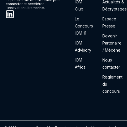
IOM
Actualités &
connecter et accélérer
l'innovation ultramarine.
Club
Décryptages
Le
Espace
Concours
Presse
IOM 11
Devenir
IOM
Partenaire
Advisory
/ Mécène
IOM
Nous
Africa
contacter
Règlement
du
concours