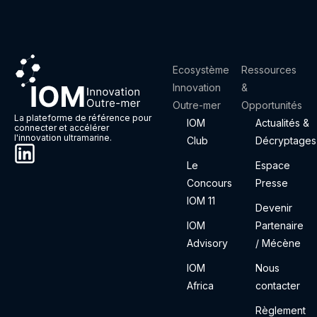
Ecosystème
Ressources
Innovation
&
Outre-mer
Opportunités
La plateforme de référence pour
IOM
Actualités &
connecter et accélérer
l'innovation ultramarine.
Club
Décryptages
Le
Espace
Concours
Presse
IOM 11
Devenir
IOM
Partenaire
Advisory
/ Mécène
IOM
Nous
Africa
contacter
Règlement