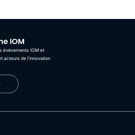
ème IOM
ins événements IOM et
t acteurs de l’innovation